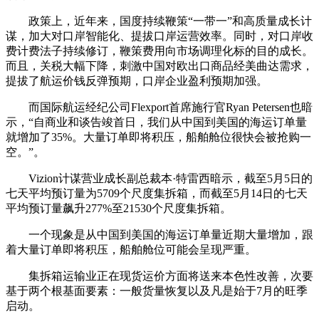
政策上，近年来，国度持续鞭策“一带一”和高质量成长计
谋，加大对口岸智能化、提拔口岸运营效率。同时，对口岸收
费计费法子持续修订，鞭策费用向市场调理化标的目的成长。
而且，关税大幅下降，刺激中国对欧出口商品经美曲达需求，
提拔了航运价钱反弹预期，口岸企业盈利预期加强。
而国际航运经纪公司Flexport首席施行官Ryan Petersen也暗
示，“自商业和谈告竣首日，我们从中国到美国的海运订单量
就增加了35%。大量订单即将积压，船舶舱位很快会被抢购一
空。”。
Vizion计谋营业成长副总裁本·特雷西暗示，截至5月5日的
七天平均预订量为5709个尺度集拆箱，而截至5月14日的七天
平均预订量飙升277%至21530个尺度集拆箱。
一个现象是从中国到美国的海运订单量近期大量增加，跟
着大量订单即将积压，船舶舱位可能会呈现严重。
集拆箱运输业正在现货运价方面将送来本色性改善，次要
基于两个根基面要素：一般货量恢复以及凡是始于7月的旺季
启动。