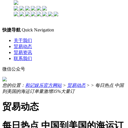
快捷导航
Quick Navigation
关于我们
贸易动态
贸易资讯
联系我们
微信公众号
您的位置：
和记娱乐官方网站
>
贸易动态
> >
每日热点 中国
到美国的海运订单量激增35%大量订
贸易动态
每日热点 中国到美国的海运订