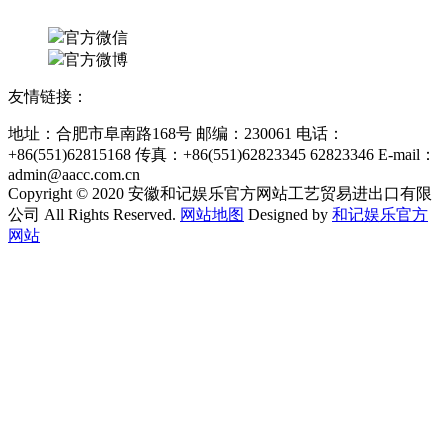
官方微信
官方微博
友情链接：
地址：合肥市阜南路168号 邮编：230061 电话：
+86(551)62815168 传真：+86(551)62823345 62823346 E-mail：
admin@aacc.com.cn
Copyright © 2020 安徽和记娱乐官方网站工艺贸易进出口有限
公司 All Rights Reserved.
网站地图
Designed by
和记娱乐官方
网站