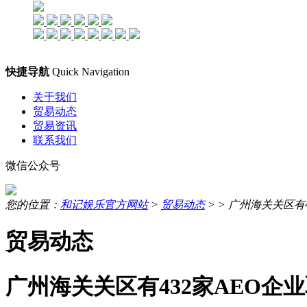
快捷导航
Quick Navigation
关于我们
贸易动态
贸易资讯
联系我们
微信公众号
您的位置：
和记娱乐官方网站
>
贸易动态
> >
广州海关关区有
贸易动态
广州海关关区有432家AEO企