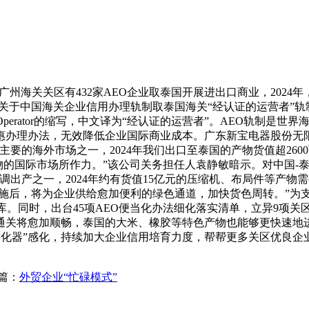
广州海关关区有432家AEO企业取泰国开展进出口商业，2024
署关于中国海关企业信用办理轨制取泰国海关“经认证的运营者”轨
omic Operator的缩写，中文译为“经认证的运营者”。AEO轨
惠办理办法，无效降低企业国际商业成本。广东新宝电器股份无限
要的海外市场之一，2024年我们出口至泰国的产物货值超260
物的国际市场所作力。”该公司关务担任人袁静敏暗示。对中国-
调出产之一，2024年约有货值15亿元的压缩机、布局件等产
置实施后，将为企业供给愈加便利的绿色通道，加快货色周转。”为
。同时，出台45项AEO便当化办法细化落实清单，立异9项关区
通关将愈加顺畅，泰国的大米、橡胶等特色产物也能够更快速地
孵化器”感化，持续加大企业信用培育力度，帮帮更多关区优良企业
篇：
外贸企业“忙碌模式”