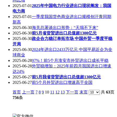
同比增
2025-07-01
2025年中国电力行业进出口现状阐发：我国
电力商
2025-07-01
一季度我国货色商业进出口规模创汗青同期
新高
2025-06-30
海关总署谈出口形势：“天塌不下来”
2025-06-30
前5月省货贸进出口总值超1300亿元
2025-06-30
政企合力稳订单拓市场 中国外贸一季度平稳
开局
2025-06-30
2024年进出口2433万亿元 中国平易近企为全
球商业
2025-06-28
97%！前5个月淮安市外贸进出口成长平稳
2025-06-28
外贸稳增加：2025年前四月我国进出口增速
达24%
2025-06-27
前5月我省货贸进出口总值超1300亿元
2025-06-27
前5个月外贸进出口增速高于全国
首页
上一页
7
8
9
10
11
12
13
下一页
末页
共
63
页
756
条
官方微信