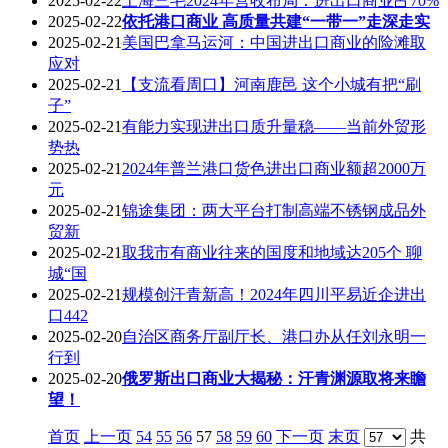
2025-02-22
上海三毛2024年营收布局：进出口商业占70%
2025-02-22
依托港口商业 高质量共建“一带一”走深走实
2025-02-21
美国巴拿马运河：中国进出口商业的险滩取
应对
2025-02-21
【支流看周口】河南鹿邑 这个小城有把“刷
子”
2025-02-21
有能力实现进出口质升量稳——当前外贸形
势热
2025-02-21
2024年普兰港口货色进出口商业额超2000万
元
2025-02-21
锦途集团：两大平台打制高端不锈钢成品外
贸新
2025-02-21
取我市有商业往来的国度和地域达205个 聊
城“国
2025-02-21
规模创汗青新高！2024年四川平易近企进出
口442
2025-02-20
自治区商务厅副厅长、港口办从任刘永明一
行到
2025-02-20
俄罗斯出口商业大揭秘：汗青渊源取将来瞻
望！
首页
上一页
54
55
56
57
58
59
60
下一页
末页
共