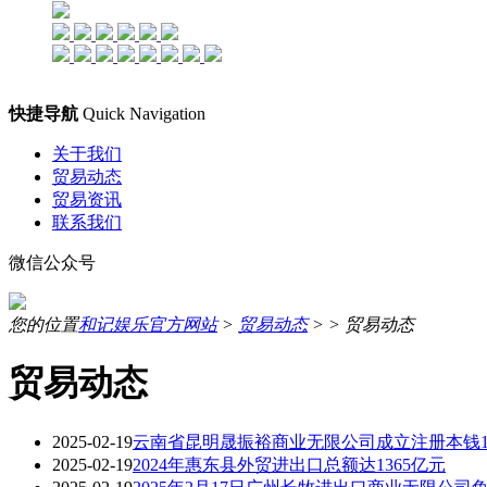
快捷导航
Quick Navigation
关于我们
贸易动态
贸易资讯
联系我们
微信公众号
您的位置
和记娱乐官方网站
>
贸易动态
> >
贸易动态
贸易动态
2025-02-19
云南省昆明晟振裕商业无限公司成立注册本钱
2025-02-19
2024年惠东县外贸进出口总额达1365亿元