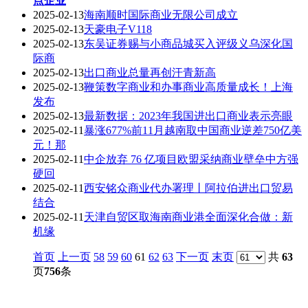
点企业
2025-02-13
海南顺时国际商业无限公司成立
2025-02-13
天豪电子V118
2025-02-13
东吴证券赐与小商品城买入评级义乌深化国
际商
2025-02-13
出口商业总量再创汗青新高
2025-02-13
鞭策数字商业和办事商业高质量成长！上海
发布
2025-02-13
最新数据：2023年我国进出口商业表示亮眼
2025-02-11
暴涨677%前11月越南取中国商业逆差750亿美
元！那
2025-02-11
中企放弃 76 亿项目欧盟采纳商业壁垒中方强
硬回
2025-02-11
西安铭众商业代办署理丨阿拉伯进出口贸易
结合
2025-02-11
天津自贸区取海南商业港全面深化合做：新
机缘
首页
上一页
58
59
60
61
62
63
下一页
末页
共
63
页
756
条